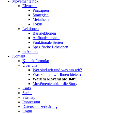
Movēmente nbk
Elemente
Prinzipien
Strategien
Metathemen
Fokus
Lektionen
Basislektionen
Aufbaulektionen
Funktionale Serien
Spezifische Lektionen
In Aktion
Kontakt
Kontaktformular
Über uns
Wer sind wir und was tun wir?
Was können wir Ihnen bieten?
Warum Movēmente 360°?
Movēmente nbk – die Story
Links
Suche
Sitemap
Impressum
Datenschutzerklärung
Login