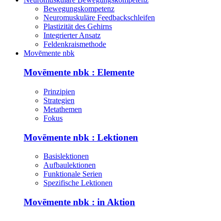
Bewegungskompetenz
Neuromuskuläre Feedbackschleifen
Plastizität des Gehirns
Integrierter Ansatz
Feldenkraismethode
Movēmente nbk
Movēmente nbk : Elemente
Prinzipien
Strategien
Metathemen
Fokus
Movēmente nbk : Lektionen
Basislektionen
Aufbaulektionen
Funktionale Serien
Spezifische Lektionen
Movēmente nbk : in Aktion