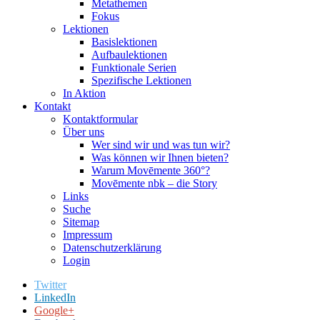
Metathemen
Fokus
Lektionen
Basislektionen
Aufbaulektionen
Funktionale Serien
Spezifische Lektionen
In Aktion
Kontakt
Kontaktformular
Über uns
Wer sind wir und was tun wir?
Was können wir Ihnen bieten?
Warum Movēmente 360°?
Movēmente nbk – die Story
Links
Suche
Sitemap
Impressum
Datenschutzerklärung
Login
Twitter
LinkedIn
Google+