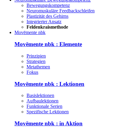
Bewegungskompetenz
Neuromuskuläre Feedbackschleifen
Plastizität des Gehirns
Integrierter Ansatz
Feldenkraismethode
Movēmente nbk
Movēmente nbk : Elemente
Prinzipien
Strategien
Metathemen
Fokus
Movēmente nbk : Lektionen
Basislektionen
Aufbaulektionen
Funktionale Serien
Spezifische Lektionen
Movēmente nbk : in Aktion