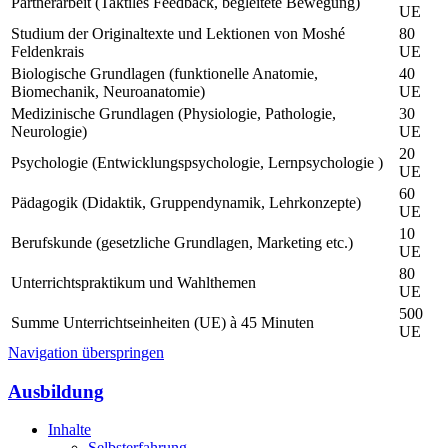
Partnerarbeit (Taktiles Feedback, begleitete Bewegung)
UE
Studium der Originaltexte und Lektionen von Moshé
80
Feldenkrais
UE
Biologische Grundlagen (funktionelle Anatomie,
40
Biomechanik, Neuroanatomie)
UE
Medizinische Grundlagen (Physiologie, Pathologie,
30
Neurologie)
UE
20
Psychologie (Entwicklungspsychologie, Lernpsychologie )
UE
60
Pädagogik (Didaktik, Gruppendynamik, Lehrkonzepte)
UE
10
Berufskunde (gesetzliche Grundlagen, Marketing etc.)
UE
80
Unterrichtspraktikum und Wahlthemen
UE
500
Summe Unterrichtseinheiten (UE) à 45 Minuten
UE
Navigation überspringen
Ausbildung
Inhalte
Selbsterfahrung