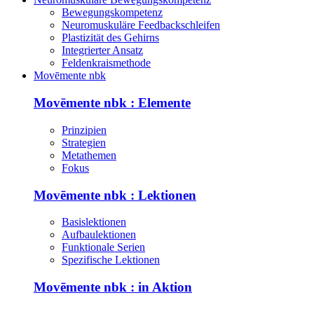
Bewegungskompetenz
Neuromuskuläre Feedbackschleifen
Plastizität des Gehirns
Integrierter Ansatz
Feldenkraismethode
Movēmente nbk
Movēmente nbk : Elemente
Prinzipien
Strategien
Metathemen
Fokus
Movēmente nbk : Lektionen
Basislektionen
Aufbaulektionen
Funktionale Serien
Spezifische Lektionen
Movēmente nbk : in Aktion