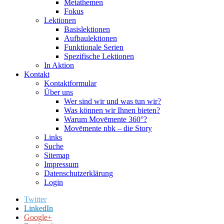
Metathemen
Fokus
Lektionen
Basislektionen
Aufbaulektionen
Funktionale Serien
Spezifische Lektionen
In Aktion
Kontakt
Kontaktformular
Über uns
Wer sind wir und was tun wir?
Was können wir Ihnen bieten?
Warum Movēmente 360°?
Movēmente nbk – die Story
Links
Suche
Sitemap
Impressum
Datenschutzerklärung
Login
Twitter
LinkedIn
Google+